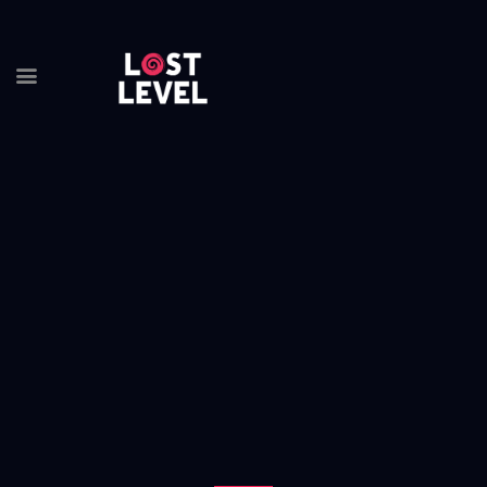
HOME
NEWS
DRINKS
EVENTS
LOCATION
ABOUT
RESERVIERUNG