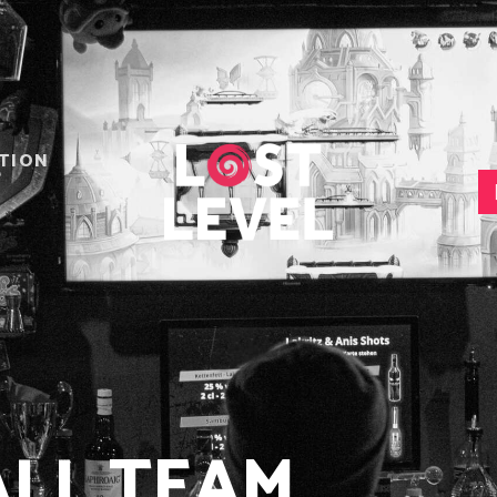
HOME
NEWS
DRINKS
EVENTS
LOCATION
TION
ABOUT
RESERVIERUNG
ALL TEAM