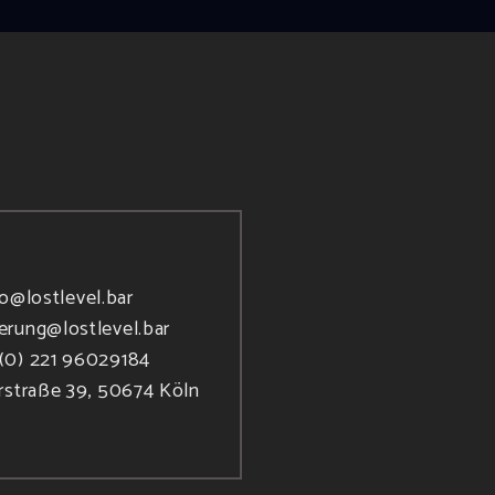
fo@lostlevel.bar
ierung@lostlevel.bar
(0) 221 96029184
rstraße 39, 50674 Köln