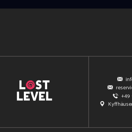
in
reserv
+49 
Kyffhäuse