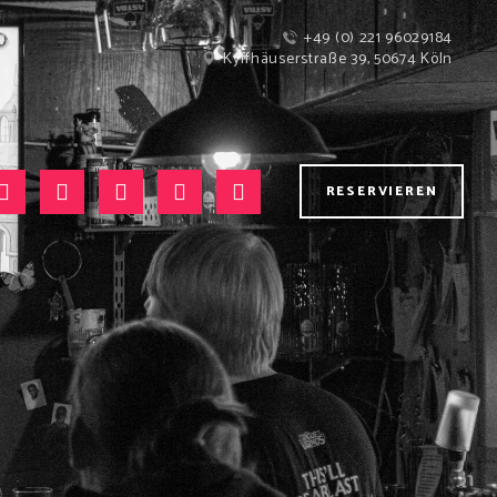
+49 (0) 221 96029184
Kyffhäuserstraße 39, 50674 Köln
RESERVIEREN