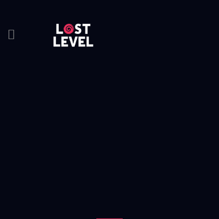
HOME
NEWS
DRINKS
EVENTS
LOCATION
ABOUT
RESERVIERUNG