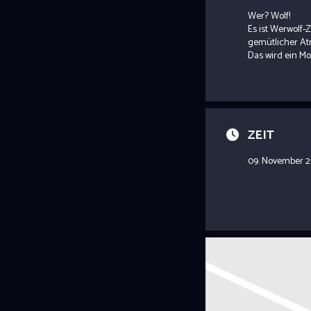
Wer? Wolf!
Es ist Werwolf-Z
gemütlicher At
Das wird ein M
ZEIT
09. November 