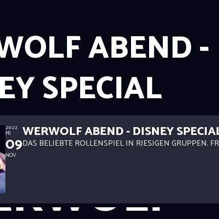
WOLF ABEND -
EY SPECIAL
WERWOLF ABEND - DISNEY SPECIA
2022
MI
09
DAS BELIEBTE ROLLENSPIEL IN RIESIGEN GRUPPEN. FR
NOV