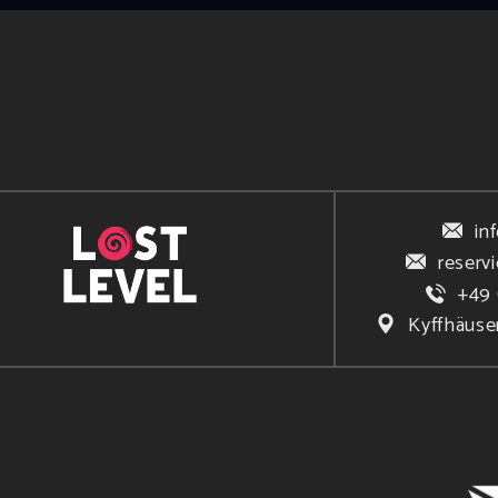
in
reserv
+49 
Kyffhäuse