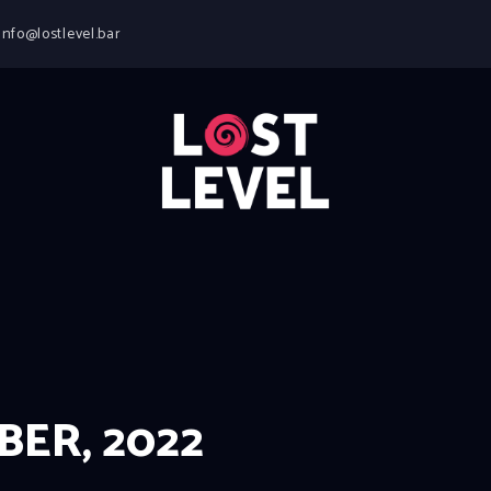
HOME
info@lostlevel.bar
NEWS
DRINKS
EVENTS
LOCATION
ABOUT
RESERVIERUNG
ER, 2022