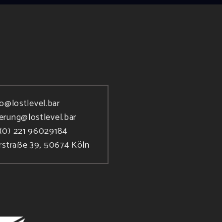
fo@lostlevel.bar
ierung@lostlevel.bar
(0) 221 96029184
rstraße 39, 50674 Köln