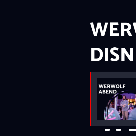
WER
DISN