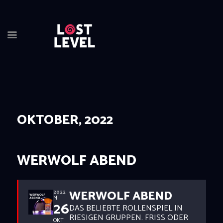
HOME
NEWS
DRINKS
OKTOBER, 2022
EVENTS
LOCATION
ABOUT
WERWOLF ABEND
RESERVIERUNG
WERWOLF ABEND
2022
MI
26
DAS BELIEBTE ROLLENSPIEL IN
RIESIGEN GRUPPEN. FRISS ODER
OKT