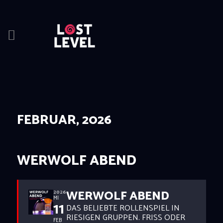
HOME
NEWS
DRINKS
FEBRUAR, 2026
EVENTS
LOCATION
ABOUT
WERWOLF ABEND
RESERVIERUNG
WERWOLF ABEND
2026
MI
11
DAS BELIEBTE ROLLENSPIEL IN
RIESIGEN GRUPPEN. FRISS ODER
FEB