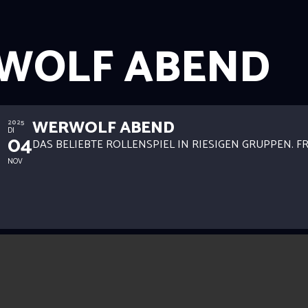
WOLF ABEND
WERWOLF ABEND
2025
DI
04
DAS BELIEBTE ROLLENSPIEL IN RIESIGEN GRUPPEN. FR
NOV