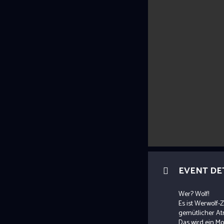
EVENT DE
Wer? Wolf!
Es ist Werwolf-Z
gemütlicher At
Das wird ein M