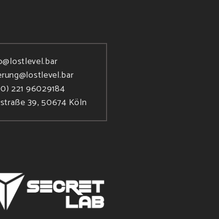
o@lostlevel.bar
erung@lostlevel.bar
(0) 221 96029184
rstraße 39, 50674 Köln