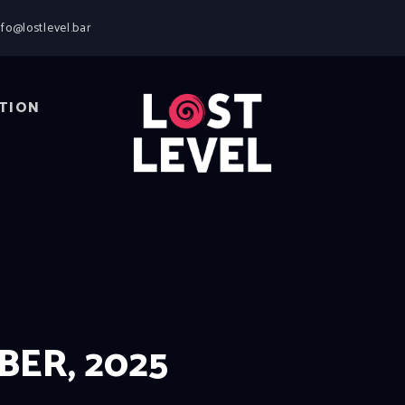
HOME
nfo@lostlevel.bar
NEWS
DRINKS
EVENTS
TION
LOCATION
ABOUT
RESERVIERUNG
ER, 2025