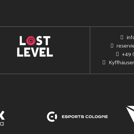
inf
reservi
+49 
Kyffhäuse