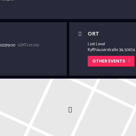
ORT
Lost Level
2025
19:00
(GMT+01:00)
Kyffhäuserstraße 39, 50674
OTHER EVENTS