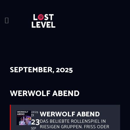
HOME
NEWS
DRINKS
SEPTEMBER, 2025
EVENTS
LOCATION
ABOUT
WERWOLF ABEND
RESERVIERUNG
WERWOLF ABEND
2025
DI
23
DAS BELIEBTE ROLLENSPIEL IN
RIESIGEN GRUPPEN. FRISS ODER
SEP