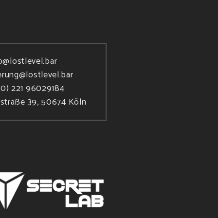
o@lostlevel.bar
erung@lostlevel.bar
(0) 221 96029184
rstraße 39, 50674 Köln