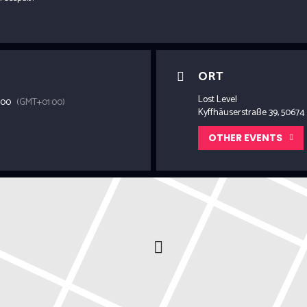
ORT
Lost Level
:00
(GMT+01:00)
Kyffhäuserstraße 39, 50674
OTHER EVENTS