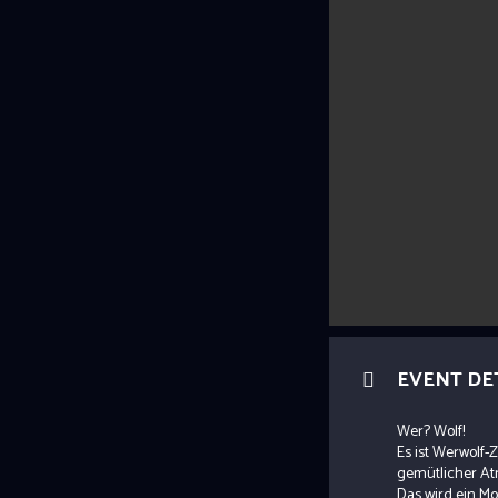
EVENT DE
Wer? Wolf!
Es ist Werwolf-Z
gemütlicher At
Das wird ein M