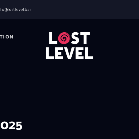
HOME
nfo@lostlevel.bar
NEWS
DRINKS
EVENTS
TION
LOCATION
ABOUT
RESERVIERUNG
2025