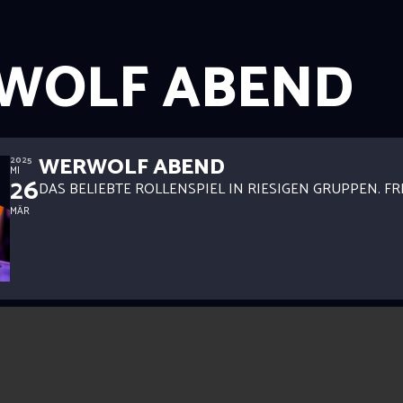
WOLF ABEND
WERWOLF ABEND
2025
MI
26
DAS BELIEBTE ROLLENSPIEL IN RIESIGEN GRUPPEN. FR
MÄR