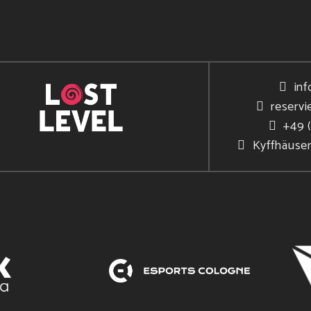
inf
reservi
+49 
Kyffhäuse