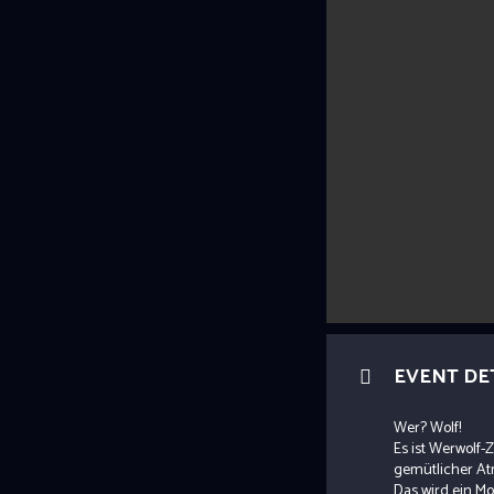
EVENT DE
Wer? Wolf!
Es ist Werwolf-Z
gemütlicher At
Das wird ein M