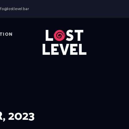
HOME
nfo@lostlevel.bar
NEWS
DRINKS
EVENTS
TION
LOCATION
ABOUT
RESERVIERUNG
, 2023