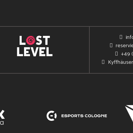
inf
reservi
+49 
Kyffhäuse