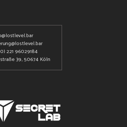
o@lostlevel.bar
erung@lostlevel.bar
(0) 221 96029184
rstraße 39, 50674 Köln