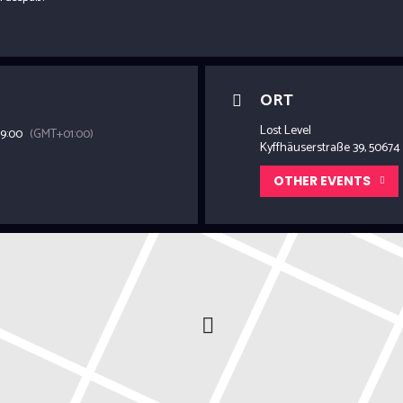
ORT
Lost Level
19:00
(GMT+01:00)
Kyffhäuserstraße 39, 50674
OTHER EVENTS