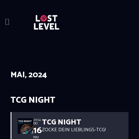
HOME
NEWS
DRINKS
MAI, 2024
EVENTS
LOCATION
ABOUT
TCG NIGHT
RESERVIERUNG
TCG NIGHT
2024
DO
16
ZOCKE DEIN LIEBLINGS-TCG!
MAI