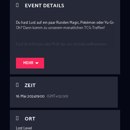
EVENT DETAILS
Du hast Lust auf ein paar Runden Magic, Pokémon oder Yu-Gi-
Oh? Dann komm zu unserem monatlichen TCG-Treffen!
Egal ob Anfänger oder Profi, bei uns ist jeder willkommen.
Bring einfach dein Lieblings-TCG mit und finde mit etwas
Glück jemanden, der das gleiche Spiel spielt.
MEHR
Entspannte Atmosphäre, nette Leute und jede Menge Spaß
sind garantiert!
ZEIT
16. Mai 2024
19:00
(GMT+02:00)
ORT
Lost Level