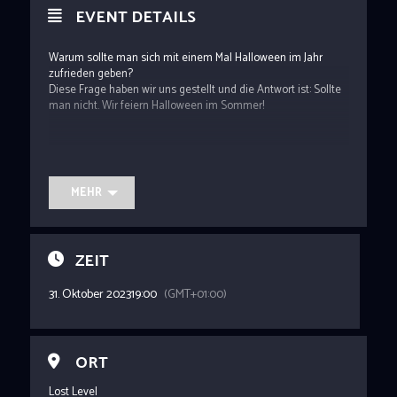
EVENT DETAILS
Warum sollte man sich mit einem Mal Halloween im Jahr
zufrieden geben?
Diese Frage haben wir uns gestellt und die Antwort ist: Sollte
man nicht. Wir feiern Halloween im Sommer!
Willkommen zur Lost Level Summerween Party!
Schaurig wie im Oktober, aber warm wie im Sommer. Wer
kann da schon Nein sagen?
MEHR
Neben lecker fruchtigen Sommerdrinks erwartet euch wie
immer ein Kostümwettbewerb.
ZEIT
Werft euch also in euer schaurigstes Sommerkostüm!
31. Oktober 2023
19:00
(GMT+01:00)
Wir freuen uns auf euch!
ORT
Lost Level