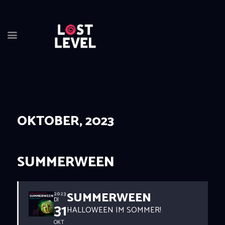
OKTOBER, 2023
HOME
NEWS
DRINKS
SUMMERWEEN
EVENTS
LOCATION
SUMMERWEEN
ABOUT
2023
DI
31
HALLOWEEN IM SOMMER!
RESERVIERUNG
OKT