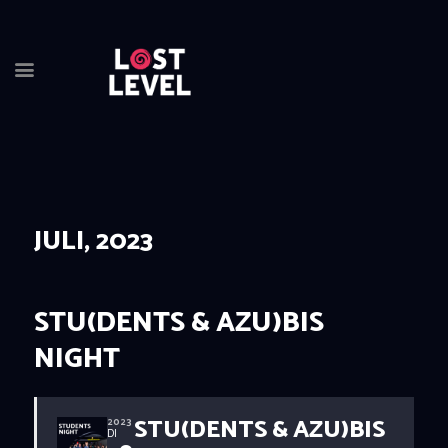
JULI, 2023
HOME
NEWS
DRINKS
STU(DENTS & AZU)BIS
EVENTS
NIGHT
LOCATION
ABOUT
RESERVIERUNG
STU(DENTS & AZU)BIS
2023
DI