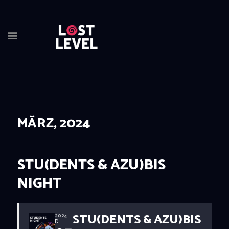
MÄRZ, 2024
HOME
NEWS
DRINKS
STU(DENTS & AZU)BIS
EVENTS
NIGHT
LOCATION
ABOUT
RESERVIERUNG
STU(DENTS & AZU)BIS
2024
DI