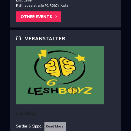
Lost Level
Kyffhäuserstraße 39, 50674 Köln
OTHER EVENTS
VERANSTALTER
LeshBoyz
Serdar & Sippo...
Read More.