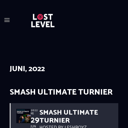
JUNI, 2022
HOME
NEWS
DRINKS
SMASH ULTIMATE TURNIER
EVENTS
LOCATION
SMASH ULTIMATE
ABOUT
2022
MI
29
TURNIER
RESERVIERUNG
HOSTED BY LESHBOYZ
JUN