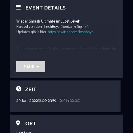
EVENT DETAILS
Wieder Smash Ultimate im „Lost Level“.
Hosted von den „LeshBoyz (Serdar & Sippo)“.
Updates gibt’s hier:
https://twitter.com/leshboyz
Alle Informationen für das kommende Smash-Event findet ihr
auf der folgenden Seite.
https://start.gg/kolt2
Für eine Anmeldung benötigt ihr einen Account auf start.gg,
MEHR
also erstellt schon mal einen!
Die Anmeldung beginnt am Sonntag, den 19. Juni, ab 20 Uhr!
⏰
ZEIT
29. Juni 2022
18:00
-
23:59
(GMT+02:00)
ORT