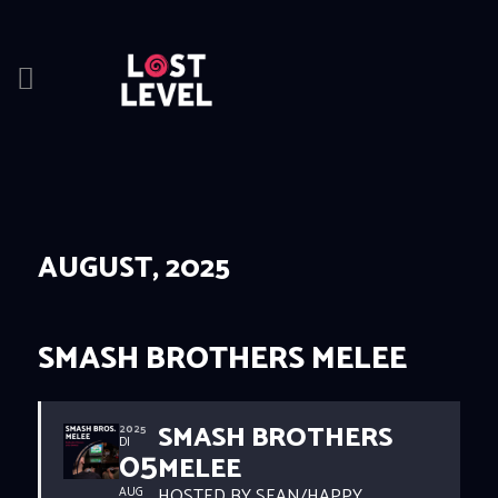
HOME
NEWS
DRINKS
AUGUST, 2025
EVENTS
LOCATION
ABOUT
SMASH BROTHERS MELEE
RESERVIERUNG
SMASH BROTHERS
2025
DI
05
MELEE
HOSTED BY SEAN/HAPPY
AUG