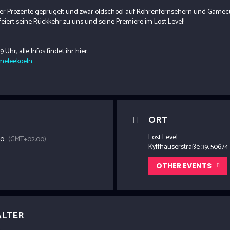
er Prozente geprügelt und zwar oldschool auf Röhrenfernsehern und Gamec
feiert seine Rückkehr zu uns und seine Premiere im Lost Level!
 Uhr, alle Infos findet ihr hier:
/meleekoeln
ORT
Lost Level
00
(GMT+02:00)
Kyffhäuserstraße 39, 50674
OTHER EVENTS
ALTER