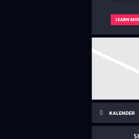
Sean / Happ
LEARN MO
KALENDER
S