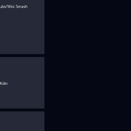
ubs/Wiis: Smash
 Köln