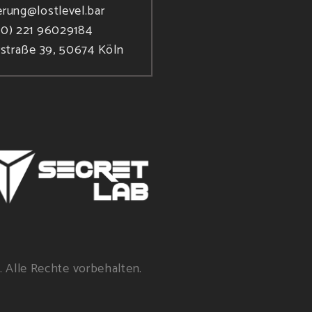
erung@lostlevel.bar
(0) 221 96029184
rstraße 39, 50674 Köln
. Alle Rechte vorbehalten.