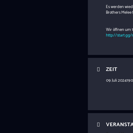
Es werden wied
Brothers Melee 
Wir öffnen um 19
http://start.gg
ZEIT
09. Juli 2024
19:
VERANST