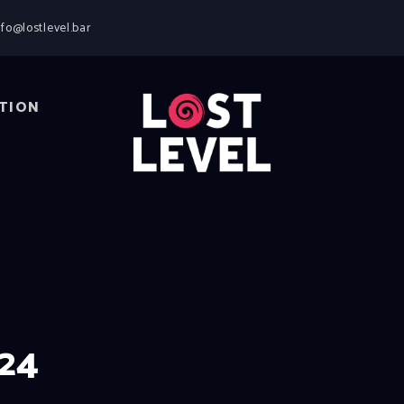
HOME
nfo@lostlevel.bar
NEWS
DRINKS
EVENTS
TION
LOCATION
ABOUT
RESERVIERUNG
024