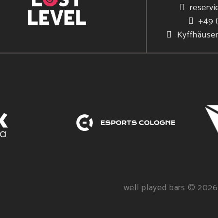
reservi
+49 
Kyffhäuse
well played bars © 2026