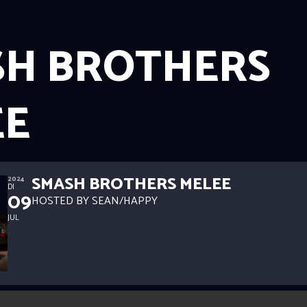
SH BROTHERS
EE
SMASH BROTHERS MELEE
2024
DI
09
HOSTED BY SEAN/HAPPY
JUL