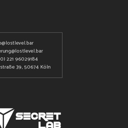
o@lostlevel.bar
erung@lostlevel.bar
(0) 221 96029184
rstraße 39, 50674 Köln