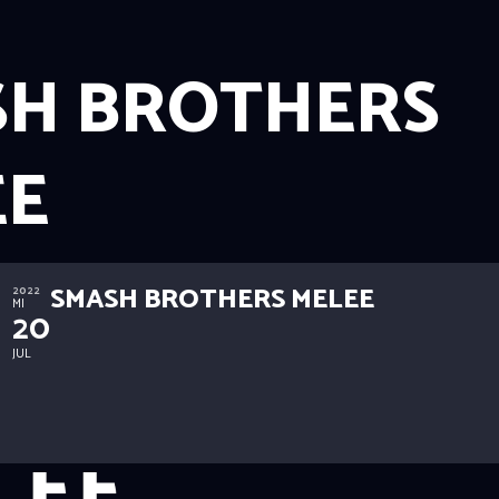
SH BROTHERS
EE
SMASH BROTHERS MELEE
2022
MI
20
JUL