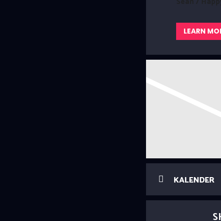
Sean / Happ
LEARN MO
KALENDER
S