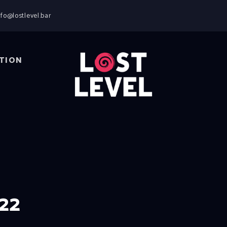
HOME
nfo@lostlevel.bar
NEWS
DRINKS
EVENTS
TION
LOCATION
ABOUT
RESERVIERUNG
022