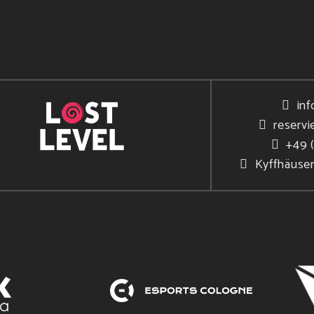
inf
reservi
+49 
Kyffhäuse