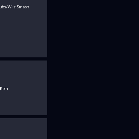
ubs/Wiis: Smash
 Köln