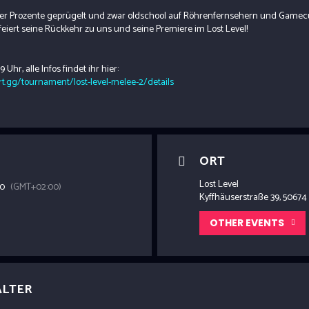
er Prozente geprügelt und zwar oldschool auf Röhrenfernsehern und Gamec
feiert seine Rückkehr zu uns und seine Premiere im Lost Level!
 Uhr, alle Infos findet ihr hier:
rt.gg/tournament/lost-level-melee-2/details
ORT
Lost Level
00
(GMT+02:00)
Kyffhäuserstraße 39, 50674
OTHER EVENTS
ALTER