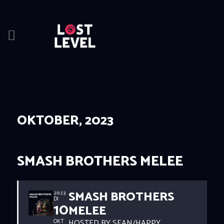
HOME
NEWS
DRINKS
OKTOBER, 2023
EVENTS
LOCATION
ABOUT
SMASH BROTHERS MELEE
RESERVIERUNG
SMASH BROTHERS
2023
DI
10
MELEE
HOSTED BY SEAN/HAPPY
OKT