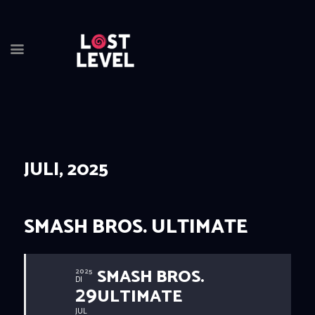
HOME
NEWS
DRINKS
JULI, 2025
EVENTS
LOCATION
ABOUT
SMASH BROS. ULTIMATE
RESERVIERUNG
SMASH BROS.
2025
DI
29
ULTIMATE
JUL