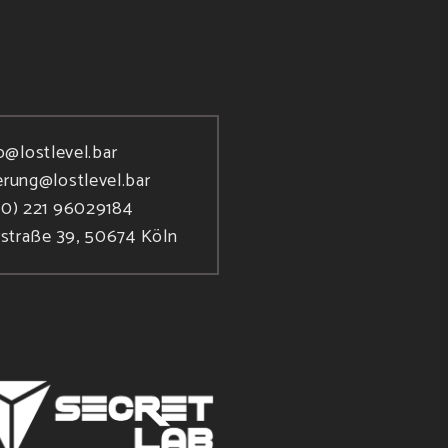
o@lostlevel.bar
erung@lostlevel.bar
(0) 221 96029184
rstraße 39, 50674 Köln