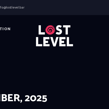
HOME
nfo@lostlevel.bar
NEWS
DRINKS
EVENTS
TION
LOCATION
ABOUT
RESERVIERUNG
BER, 2025