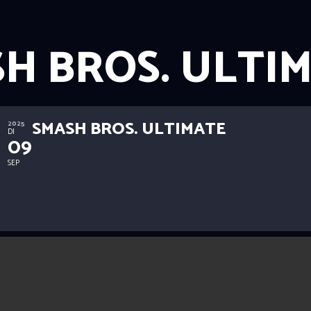
H BROS. ULTI
SMASH BROS. ULTIMATE
2025
DI
09
SEP