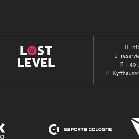
inf
reservi
+49 
Kyffhäuse