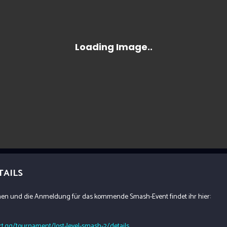
TAILS
onen und die Anmeldung für das kommende Smash-Event findet ihr hier:
rt.gg/tournament/lost-level-smash-2/details