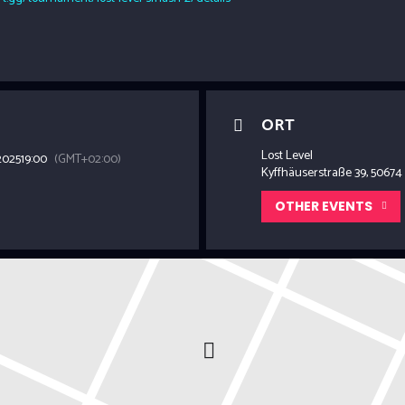
ORT
Lost Level
2025
19:00
(GMT+02:00)
Kyffhäuserstraße 39, 50674
OTHER EVENTS