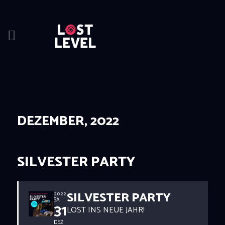
HOME
NEWS
DRINKS
DEZEMBER, 2022
EVENTS
LOCATION
ABOUT
SILVESTER PARTY
RESERVIERUNG
SILVESTER PARTY
2022
SA
31
LOST INS NEUE JAHR!
DEZ