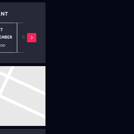
 Sets noch Promo
ENT
17
24
1
8
15
EMBER
SEPTEMBER
OKTOBER
OKTOBER
OKTOBER
:00
19:00
19:00
19:00
19:00