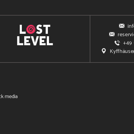
in
reserv
+49 
Kyffhäuse