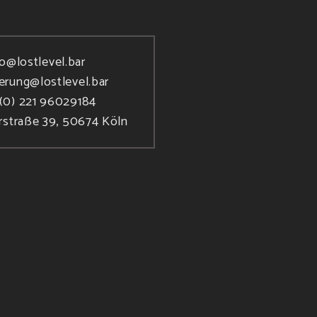
fo@lostlevel.bar
ierung@lostlevel.bar
(0) 221 96029184
rstraße 39, 50674 Köln