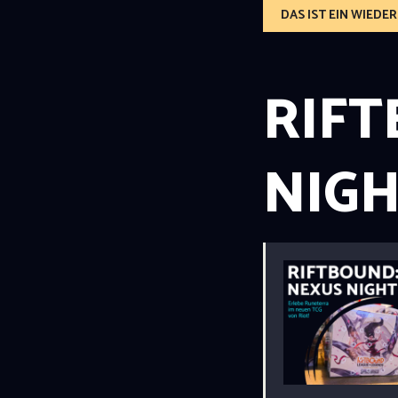
DAS IST EIN WIED
RIFT
NIG