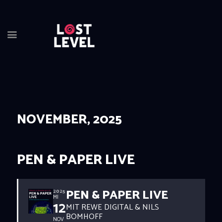
NOVEMBER, 2025
HOME
NEWS
DRINKS
PEN & PAPER LIVE
EVENTS
LOCATION
PEN & PAPER LIVE
ABOUT
2025
MI
12
MIT REWE DIGITAL & NILS
RESERVIERUNG
BOMHOFF
NOV