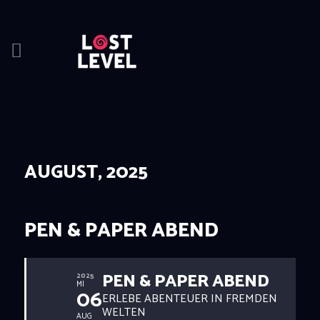
HOME
NEWS
DRINKS
AUGUST, 2025
EVENTS
LOCATION
ABOUT
PEN & PAPER ABEND
RESERVIERUNG
PEN & PAPER ABEND
2025
MI
06
ERLEBE ABENTEUER IN FREMDEN
WELTEN
AUG