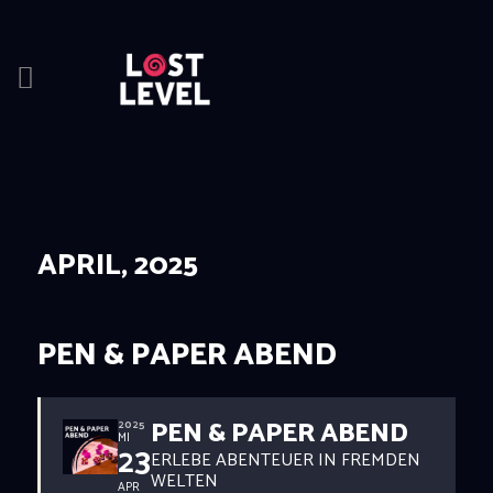
HOME
NEWS
DRINKS
APRIL, 2025
EVENTS
LOCATION
ABOUT
PEN & PAPER ABEND
RESERVIERUNG
PEN & PAPER ABEND
2025
MI
23
ERLEBE ABENTEUER IN FREMDEN
WELTEN
APR