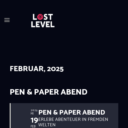
HOME
NEWS
DRINKS
FEBRUAR, 2025
EVENTS
LOCATION
ABOUT
PEN & PAPER ABEND
RESERVIERUNG
PEN & PAPER ABEND
2025
MI
19
ERLEBE ABENTEUER IN FREMDEN
WELTEN
FEB