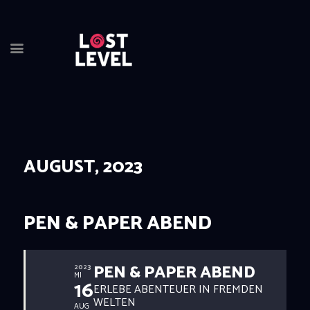
HOME
NEWS
DRINKS
AUGUST, 2023
EVENTS
LOCATION
ABOUT
PEN & PAPER ABEND
RESERVIERUNG
PEN & PAPER ABEND
2023
MI
16
ERLEBE ABENTEUER IN FREMDEN
WELTEN
AUG