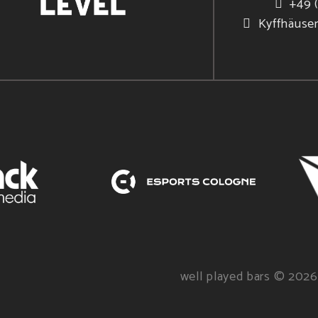
+49 
Kyffhäuse
well played bars © 2026