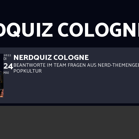
DQUIZ COLOGN
NERDQUIZ COLOGNE
2022
DI
24
BEANTWORTE IM TEAM FRAGEN AUS NERD-THEMENGE
POPKULTUR
MAI