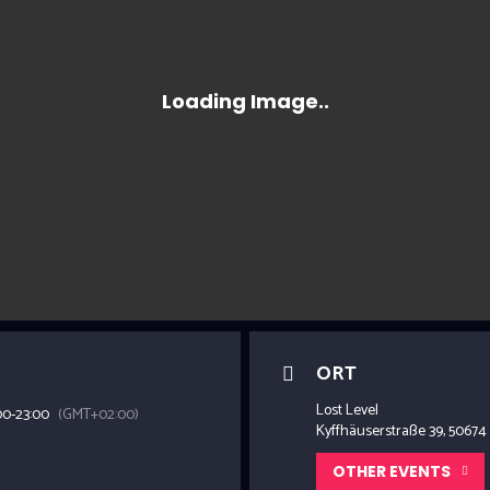
ORT
Lost Level
00
-
23:00
(GMT+02:00)
Kyffhäuserstraße 39, 50674
OTHER EVENTS