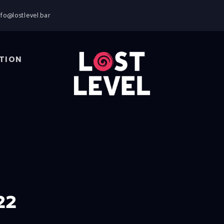
HOME
nfo@lostlevel.bar
NEWS
DRINKS
EVENTS
TION
LOCATION
ABOUT
RESERVIERUNG
22