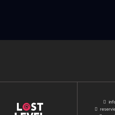
inf
reservi