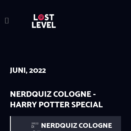
HOME
NEWS
DRINKS
JUNI, 2022
EVENTS
LOCATION
ABOUT
NERDQUIZ COLOGNE -
RESERVIERUNG
HARRY POTTER SPECIAL
NERDQUIZ COLOGNE
2022
DI