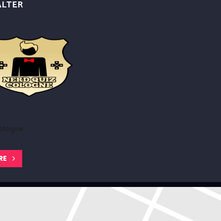
ALTER
ologne
RE