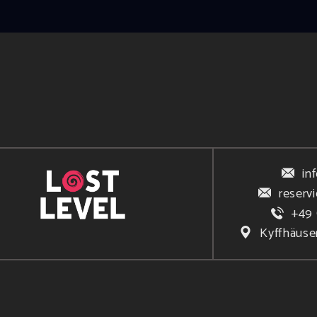
in
reserv
+49 
Kyffhäuse