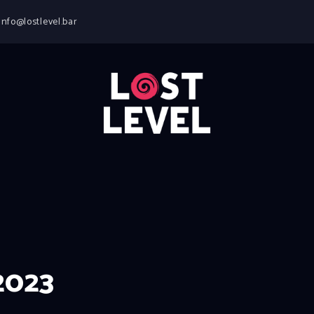
HOME
info@lostlevel.bar
NEWS
DRINKS
EVENTS
LOCATION
ABOUT
RESERVIERUNG
2023