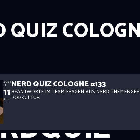
 QUIZ COLOG
NERD QUIZ COLOGNE #133
2023
DI
11
BEANTWORTE IM TEAM FRAGEN AUS NERD-THEMENGEB
POPKULTUR
APR