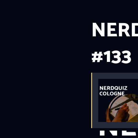
NERD
#133