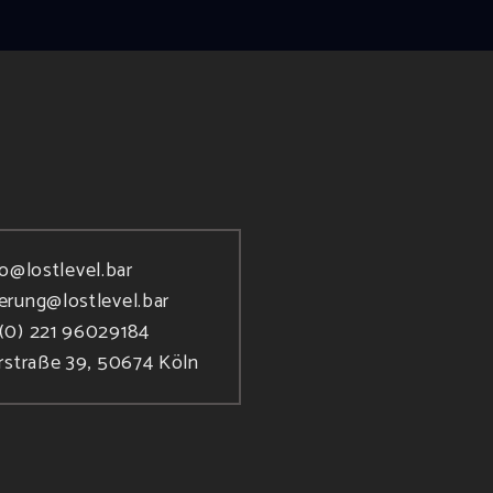
fo@lostlevel.bar
ierung@lostlevel.bar
(0) 221 96029184
rstraße 39, 50674 Köln