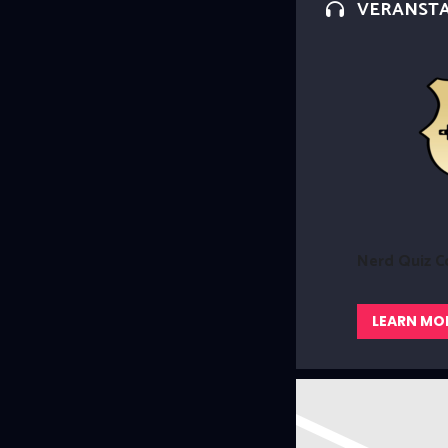
VERANST
Nerd Quiz C
LEARN MO