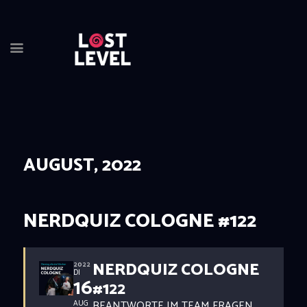
HOME
NEWS
DRINKS
AUGUST, 2022
EVENTS
LOCATION
ABOUT
NERDQUIZ COLOGNE #122
RESERVIERUNG
NERDQUIZ COLOGNE
2022
DI
16
#122
BEANTWORTE IM TEAM FRAGEN
AUG