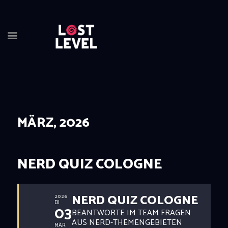
HOME
NEWS
DRINKS
MÄRZ, 2026
EVENTS
LOCATION
ABOUT
NERD QUIZ COLOGNE
RESERVIERUNG
NERD QUIZ COLOGNE
2026
DI
03
BEANTWORTE IM TEAM FRAGEN
AUS NERD-THEMENGEBIETEN
MÄR