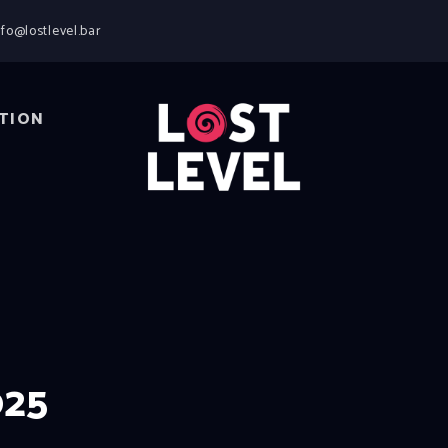
HOME
nfo@lostlevel.bar
NEWS
DRINKS
EVENTS
TION
LOCATION
ABOUT
RESERVIERUNG
025