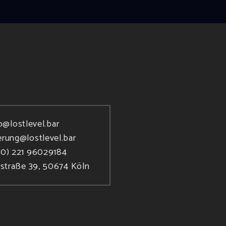
o@lostlevel.bar
erung@lostlevel.bar
(0) 221 96029184
rstraße 39, 50674 Köln