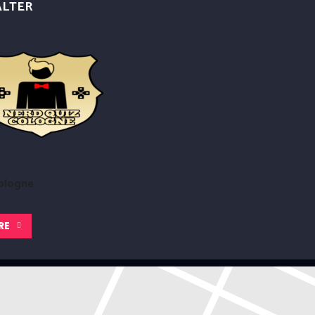
ALTER
i diesem Quiz ist es nur mit Reservierung möglich einen Tisch zu
ologne
RE