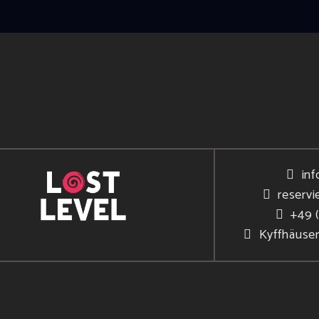
inf
reservi
+49 
Kyffhäuse