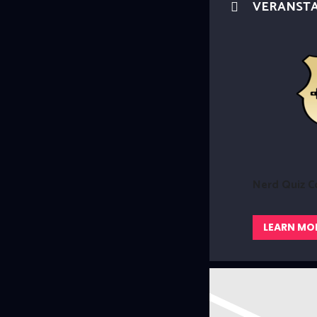
VERANST
REMINDER: Be
Nerd Quiz C
LEARN MO