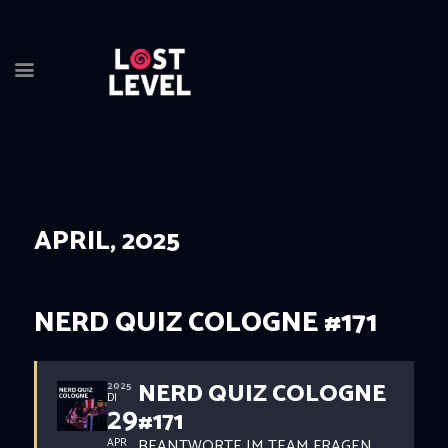
HOME
NEWS
DRINKS
APRIL, 2025
EVENTS
LOCATION
ABOUT
NERD QUIZ COLOGNE #171
RESERVIERUNG
NERD QUIZ COLOGNE
2025
DI
29
#171
BEANTWORTE IM TEAM FRAGEN
APR