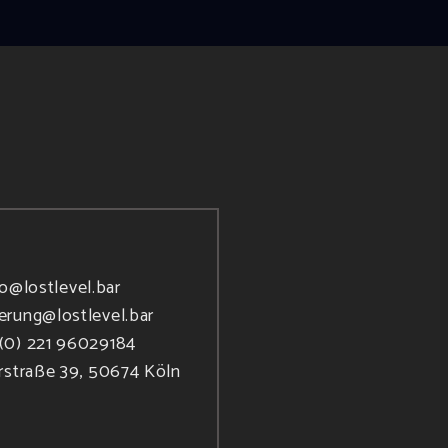
fo@lostlevel.bar
ierung@lostlevel.bar
(0) 221 96029184
rstraße 39, 50674 Köln