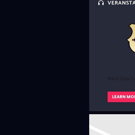
VERANST
Nerd Quiz C
LEARN MO