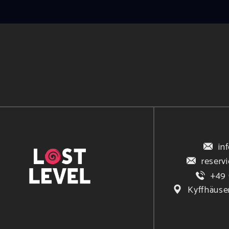
in
reserv
+49 
Kyffhäuse