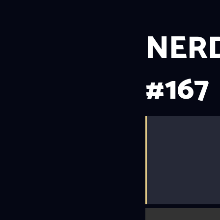
NERD
#167