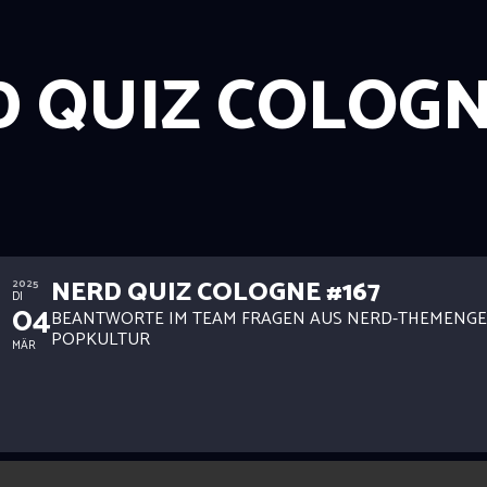
 QUIZ COLOG
NERD QUIZ COLOGNE #167
2025
DI
04
BEANTWORTE IM TEAM FRAGEN AUS NERD-THEMENGE
POPKULTUR
MÄR