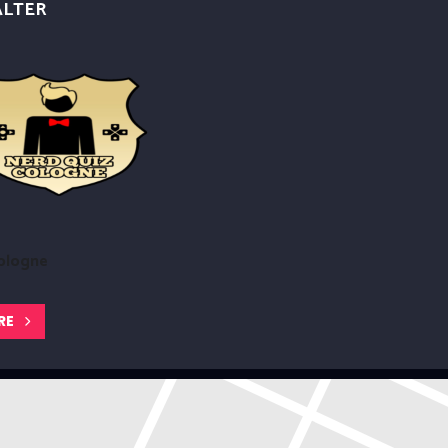
ALTER
ologne
RE