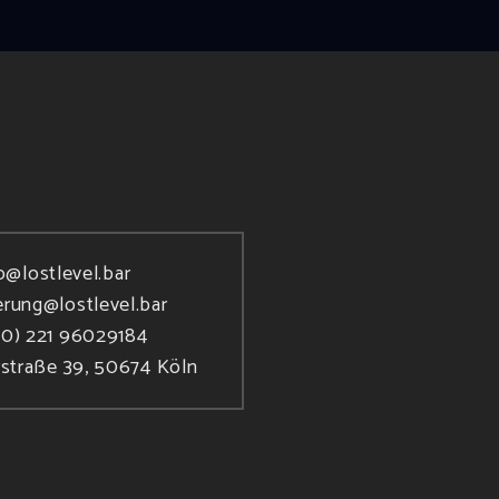
o@lostlevel.bar
erung@lostlevel.bar
(0) 221 96029184
rstraße 39, 50674 Köln