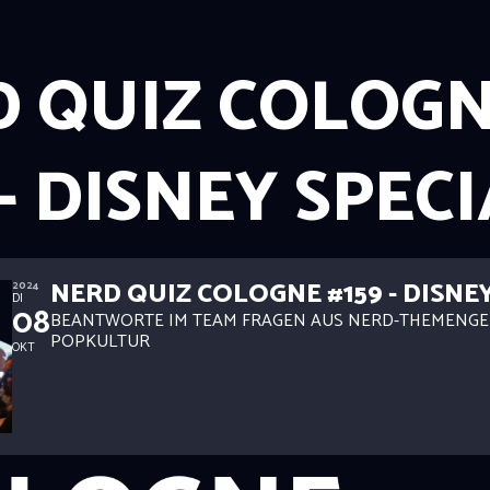
 QUIZ COLOG
 - DISNEY SPEC
NERD QUIZ COLOGNE #159 - DISNE
2024
DI
08
BEANTWORTE IM TEAM FRAGEN AUS NERD-THEMENGE
POPKULTUR
OKT