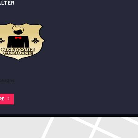
ALTER
ologne
RE