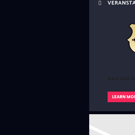
VERANST
Nerd Quiz C
LEARN MO