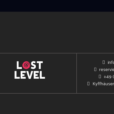
inf
reservi
+49 
Kyffhäuse