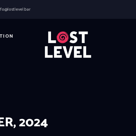
HOME
nfo@lostlevel.bar
NEWS
DRINKS
EVENTS
TION
LOCATION
ABOUT
RESERVIERUNG
R, 2024