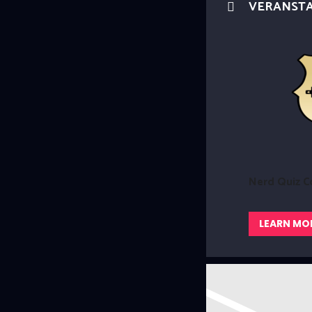
VERANST
Nerd Quiz C
LEARN MO