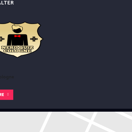
ALTER
ologne
RE