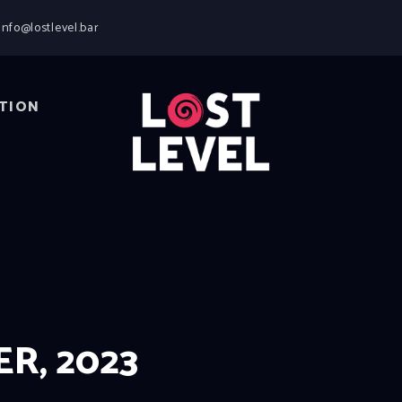
HOME
info@lostlevel.bar
NEWS
DRINKS
EVENTS
TION
LOCATION
ABOUT
RESERVIERUNG
R, 2023