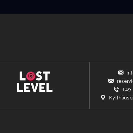
in
reserv
+49 
Kyffhäuse