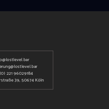
fo@lostlevel.bar
ierung@lostlevel.bar
(0) 221 96029184
rstraße 39, 50674 Köln