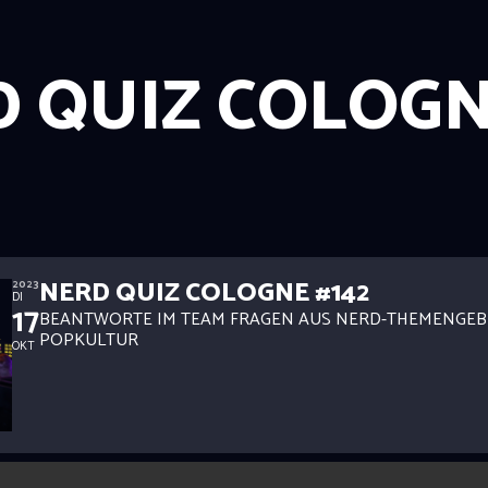
 QUIZ COLOG
NERD QUIZ COLOGNE #142
2023
DI
17
BEANTWORTE IM TEAM FRAGEN AUS NERD-THEMENGEB
POPKULTUR
OKT