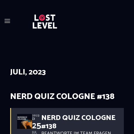
HOME
NEWS
DRINK
JULI, 2023
EVEN
LOCA
ABOU
NERD QUIZ COLOGNE #138
RESER
NERD QUIZ COLOGNE
2023
DI
25
#138
BEANTWORTE IM TEAM FRAGEN
JUL