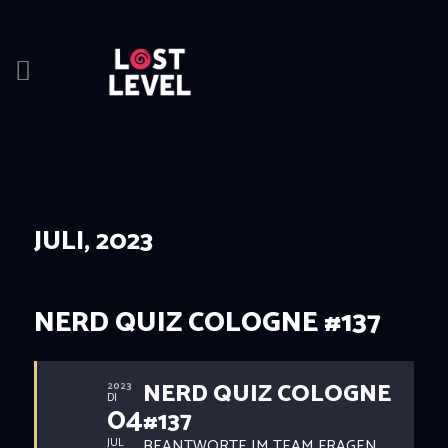
HOME
NEWS
DRINKS
JULI, 2023
EVENTS
LOCATION
ABOUT
NERD QUIZ COLOGNE #137
RESERVIERUNG
NERD QUIZ COLOGNE
2023
DI
04
#137
BEANTWORTE IM TEAM FRAGEN
JUL