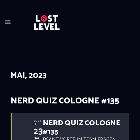
HOME
NEWS
DRINKS
MAI, 2023
EVENTS
LOCATION
ABOUT
NERD QUIZ COLOGNE #135
RESERVIERUNG
NERD QUIZ COLOGNE
2023
DI
23
#135
BEANTWORTE IM TEAM FRAGEN
MAI