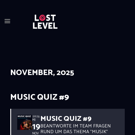
HOME
NEWS
DRINKS
NOVEMBER, 2025
EVENTS
LOCATION
ABOUT
MUSIC QUIZ #9
RESERVIERUNG
MUSIC QUIZ #9
2025
MI
19
BEANTWORTE IM TEAM FRAGEN
RUND UM DAS THEMA "MUSIK"
NOV