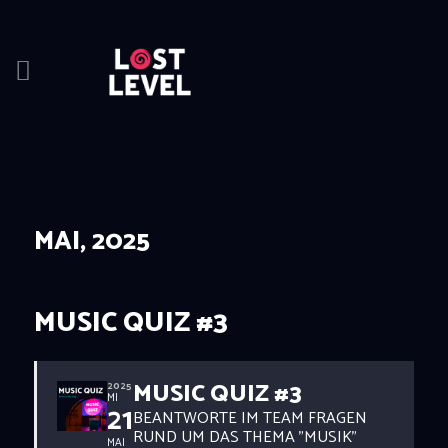
HOME
NEWS
DRINKS
MAI, 2025
EVENTS
LOCATION
ABOUT
MUSIC QUIZ #3
RESERVIERUNG
MUSIC QUIZ #3
2025
MI
21
BEANTWORTE IM TEAM FRAGEN
RUND UM DAS THEMA "MUSIK"
MAI