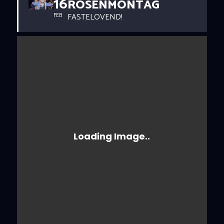
16
ROSENMONTAG
FASTELOVEND!
FEB