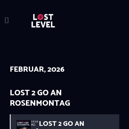
HOME
NEWS
DRINKS
FEBRUAR, 2026
EVENTS
LOCATION
ABOUT
LOST 2 GO AN
RESERVIERUNG
ROSENMONTAG
LOST 2 GO AN
2026
MO