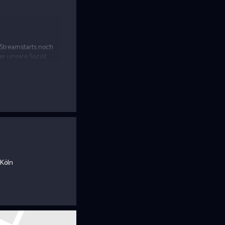
n Streamstarts noch
er unsere Social
. Einfach an der
 gilt also: First come,
 Köln