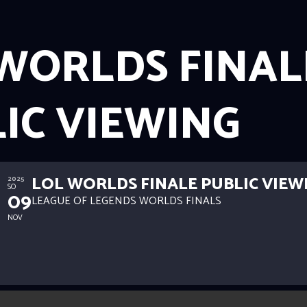
WORLDS FINAL
IC VIEWING
LOL WORLDS FINALE PUBLIC VIEW
2025
SO
09
LEAGUE OF LEGENDS WORLDS FINALS
NOV