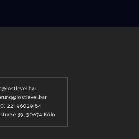
o@lostlevel.bar
erung@lostlevel.bar
(0) 221 96029184
rstraße 39, 50674 Köln