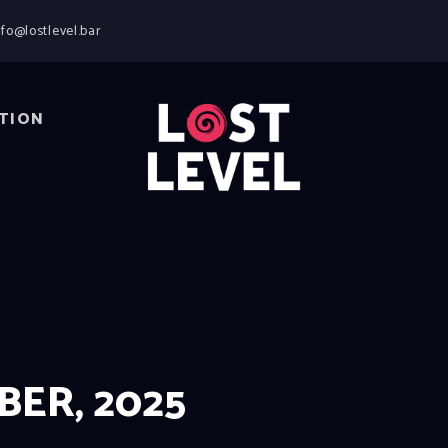
HOME
nfo@lostlevel.bar
NEWS
DRINKS
EVENTS
TION
LOCATION
ABOUT
RESERVIERUNG
ER, 2025