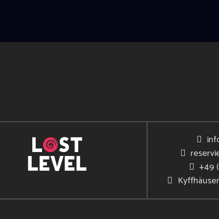
inf
reservi
+49 
Kyffhäuse