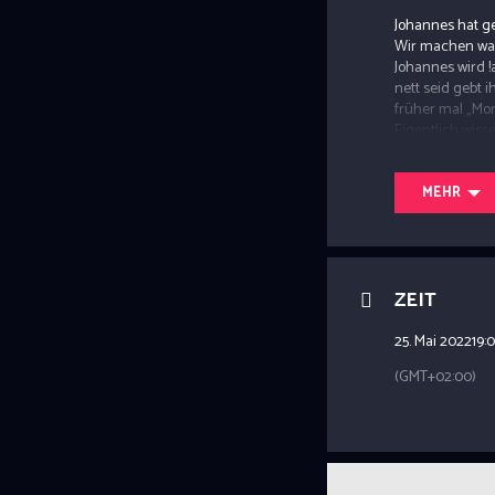
Johannes hat ge
Wir machen was
Johannes wird !a
nett seid gebt 
früher mal „Mon
Eigentlich wiss
hin. Und ihr les
MEHR
ZEIT
25. Mai 2022
19:
(GMT+02:00)