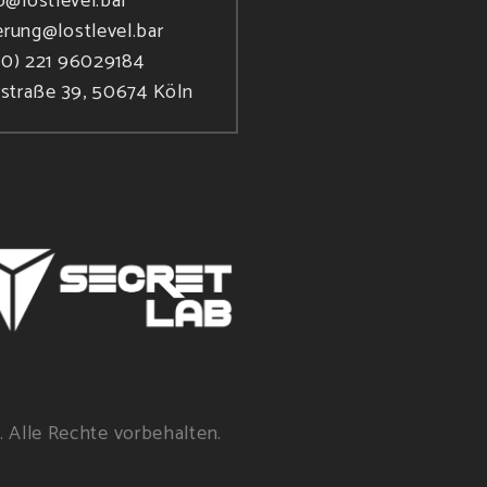
o@lostlevel.bar
erung@lostlevel.bar
(0) 221 96029184
rstraße 39, 50674 Köln
. Alle Rechte vorbehalten.