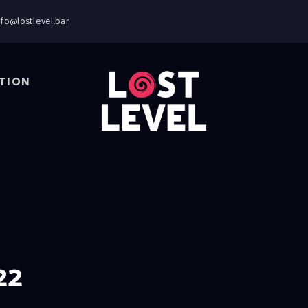
HOME
nfo@lostlevel.bar
NEWS
DRINKS
EVENTS
TION
LOCATION
ABOUT
RESERVIERUNG
22