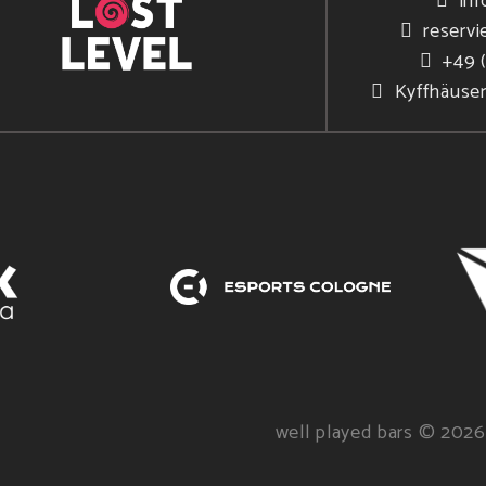
inf
reservi
+49 
Kyffhäuse
well played bars © 2026