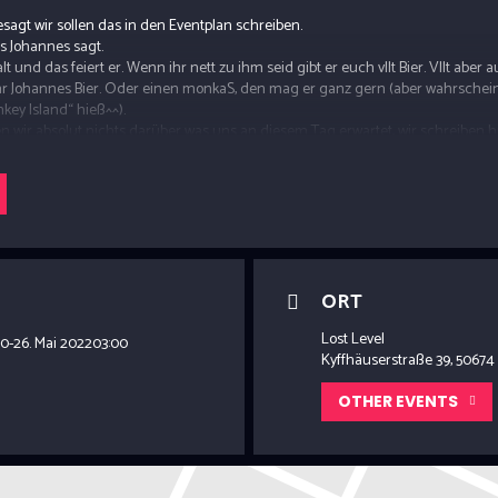
sagt wir sollen das in den Eventplan schreiben.
 Johannes sagt.
lt und das feiert er. Wenn ihr nett zu ihm seid gibt er euch vllt Bier. Vllt aber
ihr Johannes Bier. Oder einen monkaS, den mag er ganz gern (aber wahrschein
key Island“ hieß^^).
en wir absolut nichts darüber was uns an diesem Tag erwartet, wir schreiben 
t das auch noch. Die Minute Lebenszeit kriegt ihr nie zurück! HA!
ORT
Lost Level
00
-
26. Mai 2022
03:00
Kyffhäuserstraße 39, 50674
OTHER EVENTS