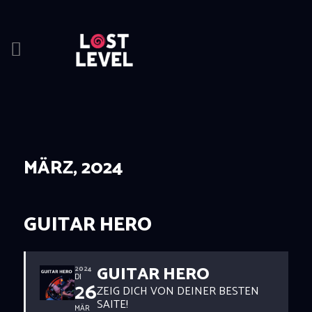
HOME
NEWS
DRINKS
MÄRZ, 2024
EVENTS
LOCATION
ABOUT
GUITAR HERO
RESERVIERUNG
GUITAR HERO
2024
DI
26
ZEIG DICH VON DEINER BESTEN
SAITE!
MÄR