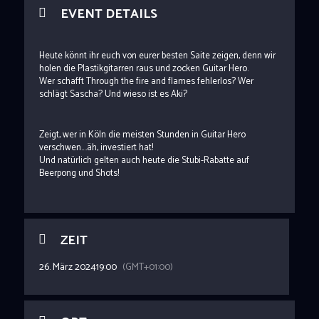
EVENT DETAILS
Heute könnt ihr euch von eurer besten Saite zeigen, denn wir
holen die Plastikgitarren raus und zocken Guitar Hero.
Wer schafft Through the fire and flames fehlerlos? Wer
schlägt Sascha? Und wieso ist es Aki?
Zeigt, wer in Köln die meisten Stunden in Guitar Hero
verschwen….äh, investiert hat!
Und natürlich gelten auch heute die Stubi-Rabatte auf
Beerpong und Shots!
ZEIT
26. März 2024
19:00
(GMT+01:00)