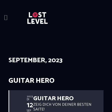
HOME
NEWS
DRINKS
SEPTEMBER, 2023
EVENTS
LOCATION
ABOUT
GUITAR HERO
RESERVIERUNG
GUITAR HERO
2023
DI
12
ZEIG DICH VON DEINER BESTEN
SAITE!
SEP