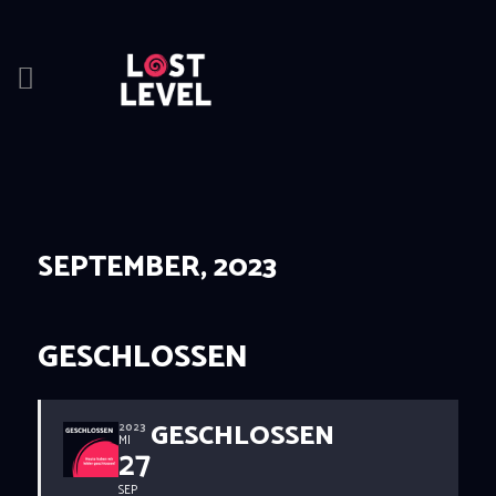
HOME
NEWS
DRINKS
SEPTEMBER, 2023
EVENTS
LOCATION
ABOUT
GESCHLOSSEN
RESERVIERUNG
GESCHLOSSEN
2023
MI
27
SEP