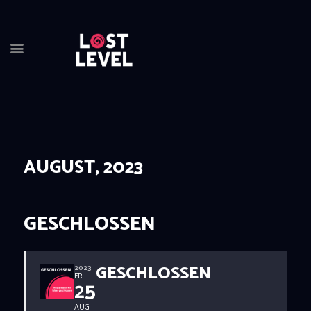
HOME
NEWS
DRINKS
AUGUST, 2023
EVENTS
LOCATION
ABOUT
GESCHLOSSEN
RESERVIERUNG
GESCHLOSSEN
2023
FR
25
AUG